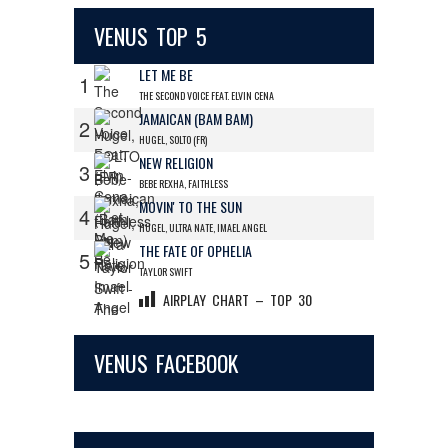
VENUS TOP 5
LET ME BE
1
THE SECOND VOICE FEAT. ELVIN CENA
JAMAICAN (BAM BAM)
2
HUGEL, SOLTO (FR)
NEW RELIGION
3
BEBE REXHA, FAITHLESS
MOVIN' TO THE SUN
4
HUGEL, ULTRA NATE, IMAEL ANGEL
THE FATE OF OPHELIA
5
TAYLOR SWIFT
AIRPLAY CHART – TOP 30
VENUS FACEBOOK