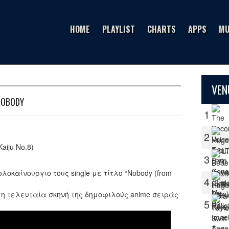
HOME
PLAYLIST
CHARTS
APPS
MU
VEN
NOBODY
1
2
aiju No.8)
3
λοκαίνουργιο τους single με τίτλο “Nobody (from
4
τη τελευταία σκηνή της δημοφιλούς anime σειράς
5