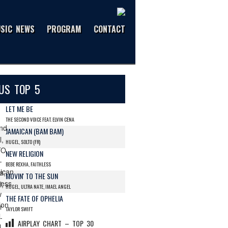
SIC NEWS
PROGRAM
CONTACT
US TOP 5
LET ME BE
THE SECOND VOICE FEAT. ELVIN CENA
JAMAICAN (BAM BAM)
HUGEL, SOLTO (FR)
NEW RELIGION
BEBE REXHA, FAITHLESS
MOVIN' TO THE SUN
HUGEL, ULTRA NATE, IMAEL ANGEL
THE FATE OF OPHELIA
TAYLOR SWIFT
AIRPLAY CHART – TOP 30