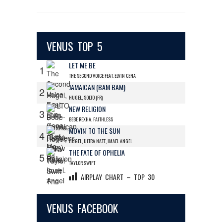
VENUS TOP 5
LET ME BE
1
THE SECOND VOICE FEAT. ELVIN CENA
JAMAICAN (BAM BAM)
2
HUGEL, SOLTO (FR)
NEW RELIGION
3
BEBE REXHA, FAITHLESS
MOVIN' TO THE SUN
4
HUGEL, ULTRA NATE, IMAEL ANGEL
THE FATE OF OPHELIA
5
TAYLOR SWIFT
AIRPLAY CHART – TOP 30
VENUS FACEBOOK