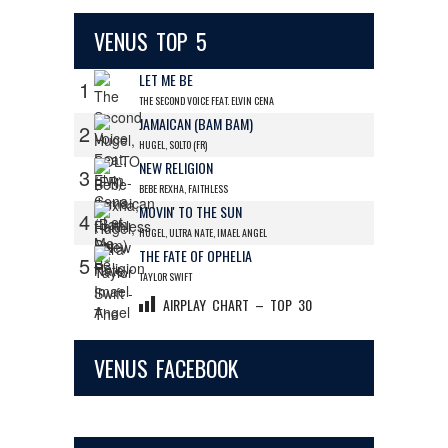
VENUS TOP 5
LET ME BE
1
THE SECOND VOICE FEAT. ELVIN CENA
JAMAICAN (BAM BAM)
2
HUGEL, SOLTO (FR)
NEW RELIGION
3
BEBE REXHA, FAITHLESS
MOVIN' TO THE SUN
4
HUGEL, ULTRA NATE, IMAEL ANGEL
THE FATE OF OPHELIA
5
TAYLOR SWIFT
AIRPLAY CHART – TOP 30
VENUS FACEBOOK