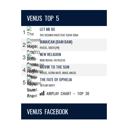
VENUS TOP 5
LET ME BE
1
THE SECOND VOICE FEAT. ELVIN CENA
JAMAICAN (BAM BAM)
2
HUGEL, SOLTO (FR)
NEW RELIGION
3
BEBE REXHA, FAITHLESS
MOVIN' TO THE SUN
4
HUGEL, ULTRA NATE, IMAEL ANGEL
THE FATE OF OPHELIA
5
TAYLOR SWIFT
AIRPLAY CHART – TOP 30
VENUS FACEBOOK