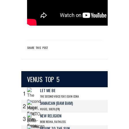
SHARE THIS POST
VENUS TOP 5
LET ME BE
1
THE SECOND VOICE FEAT. ELVIN CENA
JAMAICAN (BAM BAM)
2
HUGEL, SOLTO (FR)
NEW RELIGION
3
BEBE REXHA, FAITHLESS
MOVIN' TO THE SUN