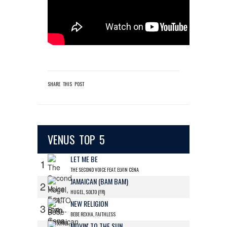
SHARE THIS POST
VENUS TOP 5
LET ME BE
1
THE SECOND VOICE FEAT. ELVIN CENA
JAMAICAN (BAM BAM)
2
HUGEL, SOLTO (FR)
NEW RELIGION
3
BEBE REXHA, FAITHLESS
MOVIN' TO THE SUN