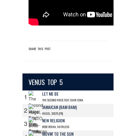
SHARE THIS POST
VENUS TOP 5
LET ME BE
1
THE SECOND VOICE FEAT. ELVIN CENA
JAMAICAN (BAM BAM)
2
HUGEL, SOLTO (FR)
NEW RELIGION
3
BEBE REXHA, FAITHLESS
MOVIN' TO THE SUN