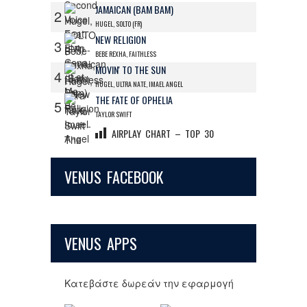
JAMAICAN (BAM BAM)
2
HUGEL, SOLTO (FR)
NEW RELIGION
3
BEBE REXHA, FAITHLESS
MOVIN' TO THE SUN
4
HUGEL, ULTRA NATE, IMAEL ANGEL
THE FATE OF OPHELIA
5
TAYLOR SWIFT
AIRPLAY CHART – TOP 30
VENUS FACEBOOK
VENUS APPS
Κατεβάστε δωρεάν την εφαρμογή