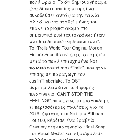
πολύ ωραίο. Το ότι δημιουργήσαμε
ένα δίσκο ο οποίος μπορεί να
συνοδεύσει αντάξια την ταινία
αλλά και να σταθεί μόνος του
έκανε το project ακόμα πιο
σημαντικό ενώ ταυτοχρόνως ήταν
μία διασκεδαστική διαδικασία”.
To “Trolls World Tour Original Motion
Picture Soundtrack” έρχεται αμέσω
μετά το πολύ επιτυχημένο Νο1
παιδικό soundtrack “Trolls”, που ήταν
επίσης σε παραγωγή του
JustinTimberlake. To OST
συμπεριλάμβανε το 4 φορές
πλατινένιο “CAN’T STOP THE
FEELING!”, που έγινε το τραγούδι με
τι περισσότερες πωλήσεις για το
2016, έφτασε στο Νο1 του Billboard
Hot 100, κέρδισε ένα βραβείο
Grammy στην κατηγορία “Best Song
For Visual Media” και εξασφάλισε
πολλές υποψηφιότητες,