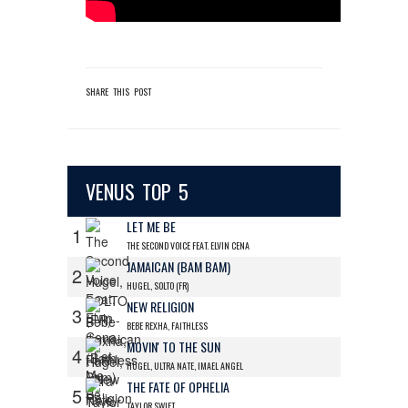
SHARE THIS POST
VENUS TOP 5
LET ME BE
1
THE SECOND VOICE FEAT. ELVIN CENA
JAMAICAN (BAM BAM)
2
HUGEL, SOLTO (FR)
NEW RELIGION
3
BEBE REXHA, FAITHLESS
MOVIN' TO THE SUN
4
HUGEL, ULTRA NATE, IMAEL ANGEL
THE FATE OF OPHELIA
5
TAYLOR SWIFT