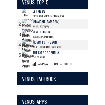
VENUS TOP 5
LET ME BE
1
THE SECOND VOICE FEAT. ELVIN CENA
JAMAICAN (BAM BAM)
2
HUGEL, SOLTO (FR)
NEW RELIGION
3
BEBE REXHA, FAITHLESS
MOVIN' TO THE SUN
4
HUGEL, ULTRA NATE, IMAEL ANGEL
THE FATE OF OPHELIA
5
TAYLOR SWIFT
AIRPLAY CHART – TOP 30
VENUS FACEBOOK
VENUS APPS