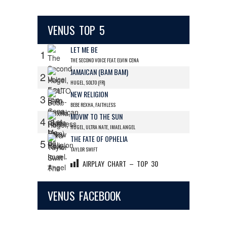
VENUS TOP 5
LET ME BE
1
THE SECOND VOICE FEAT. ELVIN CENA
JAMAICAN (BAM BAM)
2
HUGEL, SOLTO (FR)
NEW RELIGION
3
BEBE REXHA, FAITHLESS
MOVIN' TO THE SUN
4
HUGEL, ULTRA NATE, IMAEL ANGEL
THE FATE OF OPHELIA
5
TAYLOR SWIFT
AIRPLAY CHART – TOP 30
VENUS FACEBOOK