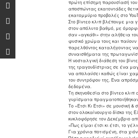
πρώτη επίσημη παρουσίασή του σ
αποσπώντας εκατοντάδες θετικ
εκατομμύριο προβολές στο YouT
Στο βίντεο κλιπ βλέπουμε μια γ
στον απόλυτο βαθμό, με όμορφ
σαν «αγκάθι» στην αλήθεια το
φυσικό χρώμα τους και παύουν 
παρελθόντος καταλήγοντας να ε
συναισθήματα της πρωταγωνίσ
Η νοσταλγική διάθεση του βίντ
της τραγουδίστριας σε ένα μαγε
να απολαύσει καθώς είναι χαμ
του συντρόφου της. Ένα απρόσ
δεδομένα.
Τη σκηνοθεσία στο βίντεο κλιπ
γυρίσματα πραγματοποιήθηκαν 
Το «Έτσι Κι Έτσι» σε μουσική 
στον ολοκαίνουργιο δίσκο της 
κυκλοφόρησε τον Δεκέμβριο από τ
«Πως είμαι έτσι κι έτσι, το γέλ
Για χρόνια ποτισμένη, στα χιόν