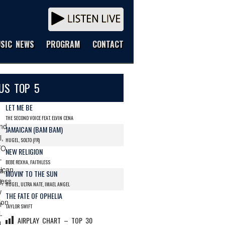
SIC NEWS
PROGRAM
CONTACT
US TOP 5
LET ME BE
THE SECOND VOICE FEAT. ELVIN CENA
JAMAICAN (BAM BAM)
HUGEL, SOLTO (FR)
NEW RELIGION
BEBE REXHA, FAITHLESS
MOVIN' TO THE SUN
HUGEL, ULTRA NATE, IMAEL ANGEL
THE FATE OF OPHELIA
TAYLOR SWIFT
AIRPLAY CHART – TOP 30