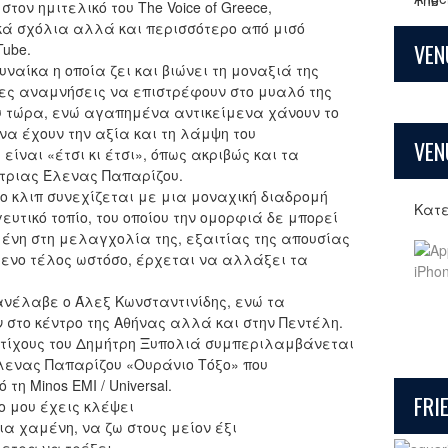
τον ημιτελικό του The Voice of Greece,
ά σχόλια αλλά και περισσότερο από μισό
VEN
ube.
υναίκα η οποία ζει και βιώνει τη μοναξιά της
ες αναμνήσεις να επιστρέφουν στο μυαλό της
υ τώρα, ενώ αγαπημένα αντικείμενα χάνουν το
να έχουν την αξία και τη λάμψη του
VEN
ίναι «έτσι κι έτσι», όπως ακριβώς και τα
τριας Έλενας Παπαρίζου.
εο κλιπ συνεχίζεται με μια μοναχική διαδρομή
Κατ
υτικό τοπίο, του οποίου την ομορφιά δε μπορεί
ένη στη μελαγχολία της, εξαιτίας της απουσίας
μενο τέλος ωστόσο, έρχεται να αλλάξει τα
 ανέλαβε ο Άλεξ Κωνσταντινίδης, ενώ τα
στο κέντρο της Αθήνας αλλά και στην Πεντέλη.
& στίχους του Δημήτρη Ξυπολιά συμπεριλαμβάνεται
Έλενας Παπαρίζου «Ουράνιο Τόξο» που
η Minos EMI / Universal.
FRI
ιο μου έχεις κλέψει
ια χαμένη, να ζω στους μείον έξι