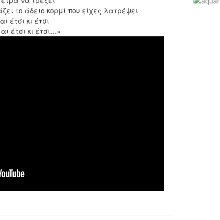
μετρα να τρέξει
άζει το άδειο κορμί που είχες λατρέψει
ι έτσι κι έτσι
αι έτσι κι έτσι…»