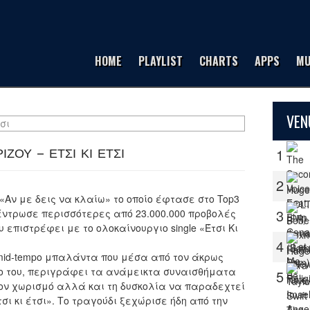
HOME
PLAYLIST
CHARTS
APPS
MU
VEN
ΖΟΥ – ΕΤΣΙ ΚΙ ΕΤΣΙ
1
2
«Αν με δεις να κλαίω» το οποίο έφτασε στο Top3
3
συγκέντρωσε περισσότερες από 23.000.000 προβολές
 επιστρέφει με το ολοκαίνουργιο single «Έτσι Κι
4
 mid-tempo μπαλάντα που μέσα από τον άκρως
χο του, περιγράφει τα ανάμεικτα συναισθήματα
5
τον χωρισμό αλλά και τη δυσκολία να παραδεχτεί
σι κι έτσι». Το τραγούδι ξεχώρισε ήδη από την