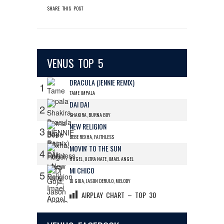
SHARE THIS POST
VENUS TOP 5
DRACULA (JENNIE REMIX)
1
TAME IMPALA
DAI DAI
2
SHAKIRA, BURNA BOY
NEW RELIGION
3
BEBE REXHA, FAITHLESS
MOVIN' TO THE SUN
4
HUGEL, ULTRA NATE, IMAEL ANGEL
MI CHICO
5
DJ GOJA, JASON DERULO, MELODY
AIRPLAY CHART – TOP 30