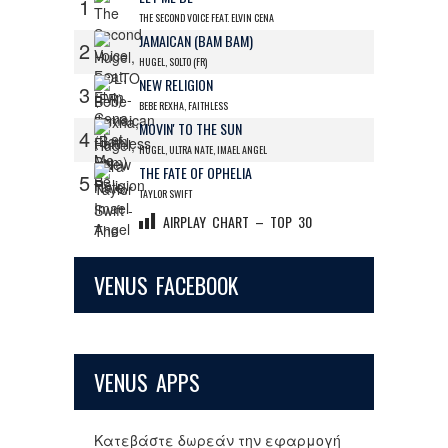
1
THE SECOND VOICE FEAT. ELVIN CENA
JAMAICAN (BAM BAM)
2
HUGEL, SOLTO (FR)
NEW RELIGION
3
BEBE REXHA, FAITHLESS
MOVIN' TO THE SUN
4
HUGEL, ULTRA NATE, IMAEL ANGEL
THE FATE OF OPHELIA
5
TAYLOR SWIFT
AIRPLAY CHART – TOP 30
VENUS FACEBOOK
VENUS APPS
Κατεβάστε δωρεάν την εφαρμογή