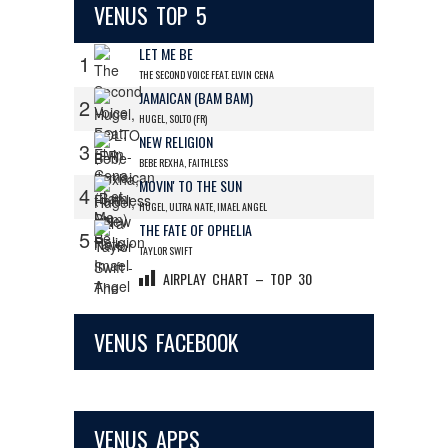
VENUS TOP 5
LET ME BE
1
THE SECOND VOICE FEAT. ELVIN CENA
JAMAICAN (BAM BAM)
2
HUGEL, SOLTO (FR)
NEW RELIGION
3
BEBE REXHA, FAITHLESS
MOVIN' TO THE SUN
4
HUGEL, ULTRA NATE, IMAEL ANGEL
THE FATE OF OPHELIA
5
TAYLOR SWIFT
AIRPLAY CHART – TOP 30
VENUS FACEBOOK
VENUS APPS